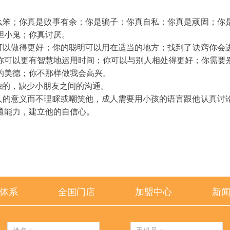
么笨；你真是败事有余；你是骗子；你真自私；你真是顽固；你
胆小鬼；你真讨厌。
可以做得更好；你的聪明可以用在适当的地方；找到了诀窍你会
你可以更有智慧地运用时间；你可以与别人相处得更好；你需要
的美德；你不那样做我会高兴。
独的，缺少小朋友之间的沟通。
人的意义而不理睬或嘲笑他，成人需要用小孩的语言跟他认真讨
通能力，建立他的自信心。
体系
全国门店
加盟中心
新