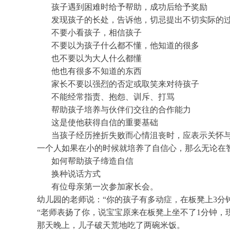
孩子遇到困难时给予帮助，成功后给予奖励
发现孩子的长处，告诉他，切忌提出不切实际的
不要小看孩子，相信孩子
不要以为孩子什么都不懂，他知道的很多
也不要以为大人什么都懂
他也有很多不知道的东西
家长不要以强烈的否定或取笑来对待孩子
不能经常指责、抱怨、训斥、打骂
帮助孩子培养与伙伴们交往的合作能力
这是使他获得自信的重要基础
当孩子经历挫折失败而心情沮丧时，应表示关怀
一个人如果在小的时候就培养了自信心，那么无论在
如何帮助孩子缔造自信
换种说话方式
有位母亲第一次参加家长会。
幼儿园的老师说：“你的孩子有多动症，在板凳上3分
“老师表扬了你，说宝宝原来在板凳上坐不了1分钟，
那天晚上，儿子破天荒地吃了两碗米饭。