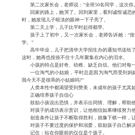
第二次家长会，老师说：“全班50名同学，这次你
回家的路上，她哭了。回到家里，看到诚惶诚恐
时，她发现儿子暗淡的眼神一下子亮了。
第二天上学，儿子比平时起得都早。
孩子上了初中，又一次家长会，老师告诉她：“
学。”
高中毕业，儿子把清华大学招生办的通知书送给了
这时，她再也按捺不住十几年聚集在内心的泪水。
小孩的特点是好奇、幼稚、缺乏自信。他们对每
一位淘气的小姑娘，平时总是因为淘气而受到妈
我今天不是很乖的小姑娘吗?”
人类本性中都渴望受到赞美，未成年的孩子尤其
正确培养孩子自信心
鼓励小孩说出恐惧，并表示出同情、理解，帮助
对孩子的成功表示赏识，让他相信如果继续努力
创造条件让孩子不断取得胜利，就像下棋一样，
对孩子不要过度的保护和溺爱，鼓励孩子自己解
记住：站在你眼前的仅仅是个孩子。