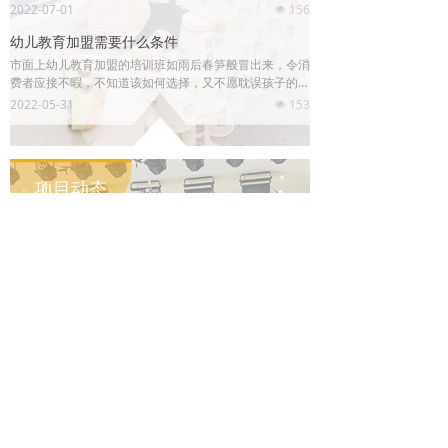
与父亲密切相关。
2022-07-01
156
넶
幼儿教育加盟需要什么条件
市面上幼儿教育加盟的培训班如雨后春笋般冒出来，令消
费者应接不暇，不知道该如何选择，又不愿耽误孩子的黄
金教育年龄，所以就匆匆忙忙选了一个，结果可能就达不
2022-05-31
153
넶
到预期目标。
项目动态
情商的重要性，你真的了解吗？
从某种意义上讲，儿童情商教育甚至比儿童智商更重要，
随着未来社会的多元化和融合度日益提高、教育转型，儿
童素质教育的发展愈加得到重视，较高的情商将有助于一
2021-11-22
296
넶
个人获得成功。
孩子的自我情绪管理到底重不重要？