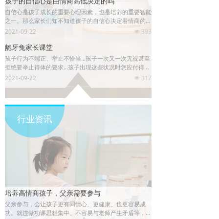
孩子的自信心是由情商高低决定的吗
自信心是孩子成长的重要心理因素，也是培养的重要智能
之一。那么家长们知不知道孩子的自信心决定着情商的高
低呢？
2021-09-22
393
넶
龅牙兔家长课堂
孩子行为不端正、举止不恰当...孩子一次又一次无视甚至
拒绝要举止得体的要求...孩子出现这些状况时您应付得了
吗？
2021-09-22
317
넶
行业资讯
培养高情商孩子，父亲需要参与
父亲参与，会让孩子更有同情心、更健康、也更容易成
功。就连做功课思想集中、不容易与老师产生矛盾等，都