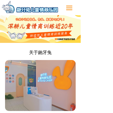
끀
关于龅牙兔